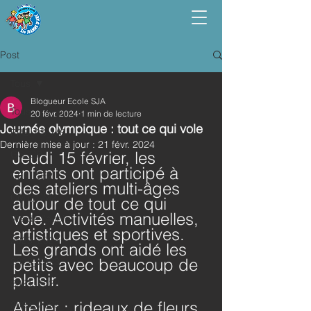
Post
Tous
Blogueur Ecole SJA
Tous
20 févr. 2024
1 min de lecture
Journée olympique : tout ce qui vole
PPS_PS_MS
Dernière mise à jour :
21 févr. 2024
GS_CP
Jeudi 15 février, les 
enfants ont participé à 
CE1_CE2
des ateliers multi-âges 
CM1_CM2
autour de tout ce qui 
vole. Activités manuelles, 
Vie de l'école
artistiques et sportives. 
2023_2024
Les grands ont aidé les 
petits avec beaucoup de 
2022_2023
plaisir.
2021_2022
Atelier : rideaux de fleurs 
2024_2025