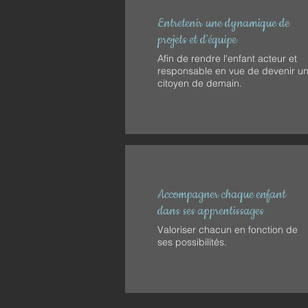
Entretenir une dynamique de
projets et d'équipe
Afin de rendre l'enfant acteur et
responsable en vue de devenir u
citoyen de demain.
Accompagner chaque enfant
dans ses apprentissages
Valoriser chacun en fonction de
ses possibilités.