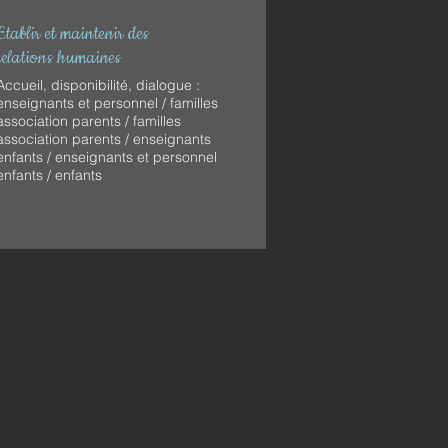
Etablir et maintenir des
relations humaines
Accueil, disponibilité, dialogue :
enseignants et personnel / familles
association parents / familles
association parents / enseignants
enfants / enseignants et personnel
enfants / enfants