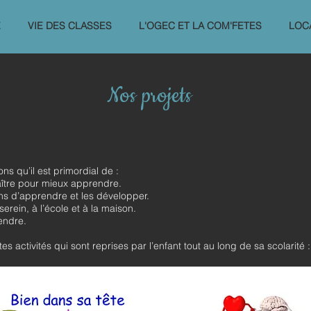
E
VIE DES CLASSES
L'OGEC ET LA COM'FETES
LOC
Nos projets
ns qu’il est primordial de :
ître pour mieux apprendre.
ns d’apprendre et les développer.
erein, à l’école et à la maison.
endre.
s activités qui sont reprises par l’enfant tout au long de sa scolarité 