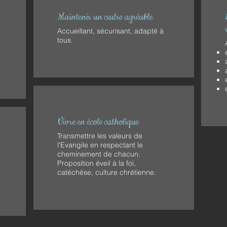
Maintenir un cadre agréable
Accueillant, sécurisant, adapté à
tous.
n
Vivre en école catholique
Transmettre les valeurs de
l'Evangile en respectant le
cheminement de chacun.
Proposition éveil à la foi,
catéchèse, culture chrétienne.