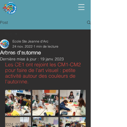
Post
Tous
Ecole Ste Jeanne d'Arc
Tous
24 nov. 2022
1 min de lecture
Arbres d'automne
PPS_PS_MS
Dernière mise à jour :
19 janv. 2023
GS_CP
Les CE1 ont rejoint les CM1-CM2 
pour faire de l'art visuel : petite 
CE1_CE2
activité autour des couleurs de 
CM1_CM2
l'automne.
Vie de l'école
2023_2024
2022_2023
2021_2022
2024_2025