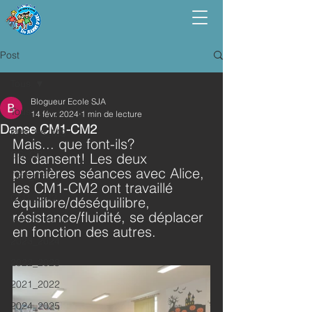
Post
Tous
Blogueur Ecole SJA
Tous
14 févr. 2024
1 min de lecture
Danse CM1-CM2
PPS_PS_MS
Mais... que font-ils? 
GS_CP
Ils dansent! Les deux 
premières séances avec Alice, 
CE1_CE2
les CM1-CM2 ont travaillé 
CM1_CM2
équilibre/déséquilibre, 
résistance/fluidité, se déplacer 
Vie de l'école
en fonction des autres.
2023_2024
2022_2023
2021_2022
2024_2025