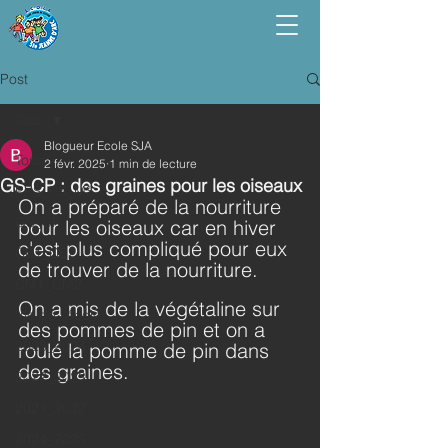
Post
Tous
Blogueur Ecole SJA
Tous
2 févr. 2025
1 min de lecture
GS-CP : des graines pour les oiseaux
PPS_PS_MS
On a préparé de la nourriture 
GS_CP
pour les oiseaux car en hiver 
c'est plus compliqué pour eux 
CE1_CE2
de trouver de la nourriture.
CM1_CM2
On a mis de la végétaline sur 
Vie de l'école
des pommes de pin et on a 
2023_2024
roulé la pomme de pin dans 
des graines.
2022_2023
2021_2022
2024_2025