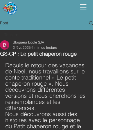
Post
Tous
Blogueur Ecole SJA
Tous
2 févr. 2025
1 min de lecture
GS-CP : Le petit chaperon rouge
PPS_PS_MS
Depuis le retour des vacances 
GS_CP
de Noël, nous travaillons sur le 
CE1_CE2
conte traditionnel « Le petit 
CM1_CM2
chaperon rouge ». Nous 
découvrons différentes 
Vie de l'école
versions et nous cherchons les 
2023_2024
ressemblances et les 
différences.
2022_2023
Nous découvrons aussi des 
2021_2022
histoires avec le personnage 
du Petit chaperon rouge et le 
2024_2025