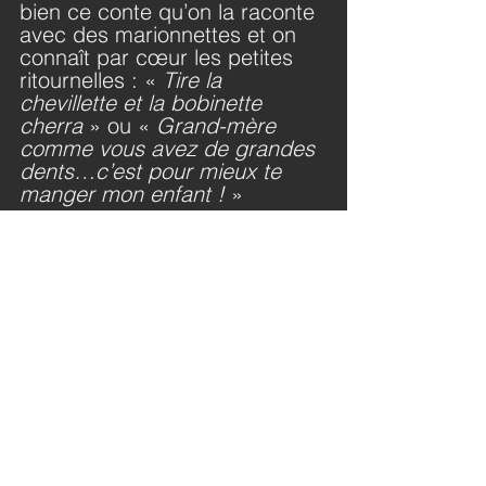
bien ce conte qu’on la raconte 
avec des marionnettes et on 
connaît par cœur les petites 
ritournelles : « 
Tire la 
chevillette et la bobinette 
cherra
 » ou « 
Grand-mère 
comme vous avez de grandes 
dents…c’est pour mieux te 
manger mon enfant !
 »
Commentaires