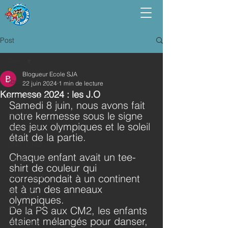
Post
Tous
Blogueur Ecole SJA
Tous
22 juin 2024
1 min de lecture
Kermesse 2024 : les J.O
PPS_PS_MS
Samedi 8 juin, nous avons fait 
GS_CP
notre kermesse sous le signe 
des jeux olympiques et le soleil 
CE1_CE2
était de la partie.
CM1_CM2
Chaque enfant avait un tee-
Vie de l'école
shirt de couleur qui 
2023_2024
correspondait à un continent 
et à un des anneaux 
2022_2023
olympiques.
2021_2022
De la PS aux CM2, les enfants 
étaient mélangés pour danser, 
2024_2025