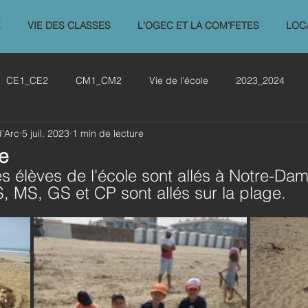
E
VIE DES CLASSES
L'OGEC ET LA COM'FETES
LOC
CE1_CE2
CM1_CM2
Vie de l'école
2023_2024
d'Arc
5 juil. 2023
1 min de lecture
re
les élèves de l'école sont allés à Notre-D
S, MS, GS et CP sont allés sur la plage.