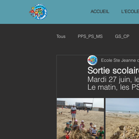
ACCUEIL
L'ECOL
Tous
PPS_PS_MS
GS_CP
Ecole Ste Jeanne 
2021_2022
2024_2025
Sortie scolai
Mardi 27 juin, 
Le matin, les P